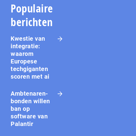
Populaire
berichten
Kwestie van
integratie:
waarom
Europese
techgiganten
scoren met ai
Amb­te­na­ren­
bon­den willen
ban op
software van
Palantir