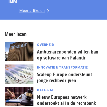
IBM
Meer artikelen
Meer lezen
OVERHEID
Amb­te­na­ren­bon­den willen ban
op software van Palantir
INNOVATIE & TRANSFORMATIE
Scaleup Europe ondersteunt
jonge techbedrijven
DATA & AI
Nieuw Europees netwerk
onderzoekt ai in de rechtbank