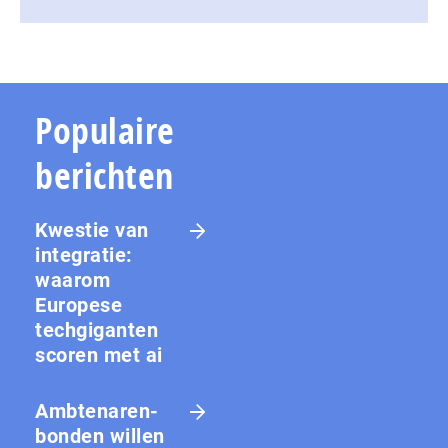
Populaire
berichten
Kwestie van
integratie:
waarom
Europese
techgiganten
scoren met ai
Amb­te­na­ren­
bon­den willen