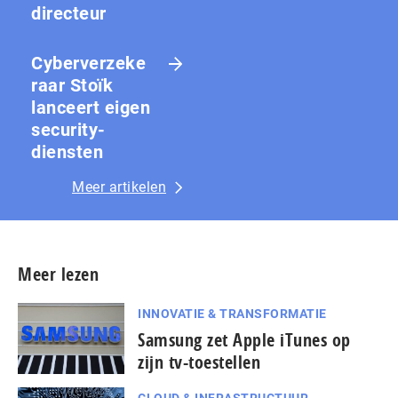
directeur
Cyberverzeke
raar Stoïk
lanceert eigen
security-
diensten
Meer artikelen
Meer lezen
INNOVATIE & TRANSFORMATIE
Samsung zet Apple iTunes op
zijn tv-toestellen
CLOUD & INFRASTRUCTUUR