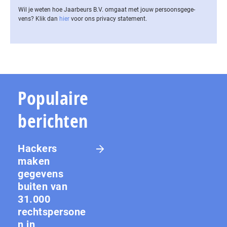
Wil je weten hoe Jaarbeurs B.V. omgaat met jouw per­soons­ge­ge­
vens? Klik dan
hier
voor ons privacy statement.
Populaire
berichten
Hackers
maken
gegevens
buiten van
31.000
rechtspersone
n in