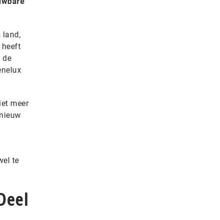
ouwbare
 land,
 heeft
 de
enelux
iet meer
pnieuw
el te
Deel