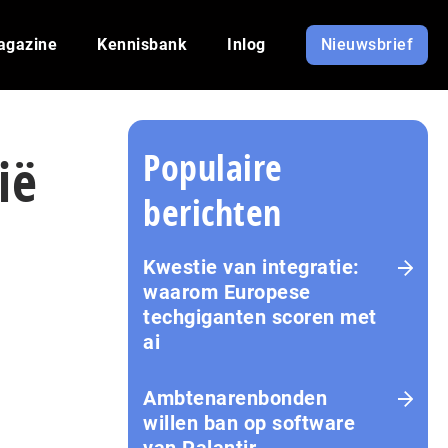
agazine
Kennisbank
Inlog
Nieuwsbrief
Populaire
ië
berichten
Kwestie van integratie:
waarom Europese
techgiganten scoren met
ai
Amb­te­na­ren­bon­den
willen ban op software