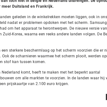
dan toch niet in België en Nederland uitbrengen. De opv
r meer Duitsland en Frankrijk.
nden geleden in de winkelrekken moeten liggen, ook in ons
steld nadat er problemen opdoken met het scherm. Samsung
had om het apparaat te herontwerpen. De nieuwe versie van
n Zuid-Korea, waarna een reeks andere landen volgen. De B
een sterkere beschermlaag op het scherm voorzien die er n
en. Ook de scharnieren waarmee het scherm plooit, werden o
en stof kan tussen komen.
en Nederland komt, heeft te maken met het beperkt aantal
uwen om alle markten te voorzien. In de landen waar hij w
en prijskaartje van 2.100 euro krijgen.