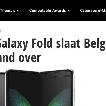
Thema’s
Computable Awards
Cybersec e-M
r
laxy Fold slaat Belg
and over