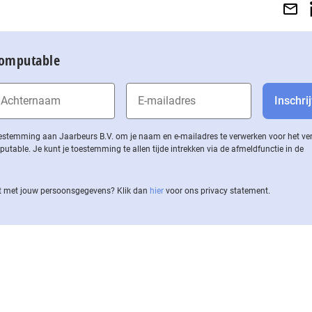
Computable
 toestemming aan Jaarbeurs B.V. om je naam en e-mailadres te verwerken voor het v
ble. Je kunt je toestemming te allen tijde intrekken via de af­meld­func­tie in de
 met jouw per­soons­ge­ge­vens? Klik dan
hier
voor ons privacy statement.