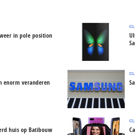
CL
eer in pole position
Ul
S
CL
en enorm veranderen
Sa
CL
erd huis op Batibouw
Ca