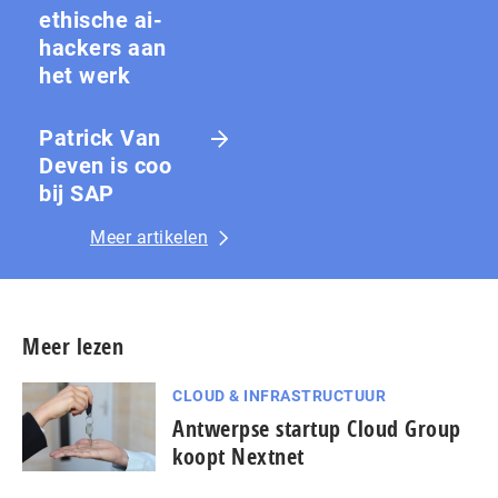
ethische ai-
hackers aan
het werk
Patrick Van
Deven is coo
bij SAP
Meer artikelen
Meer lezen
CLOUD & INFRASTRUCTUUR
Antwerpse startup Cloud Group
koopt Nextnet