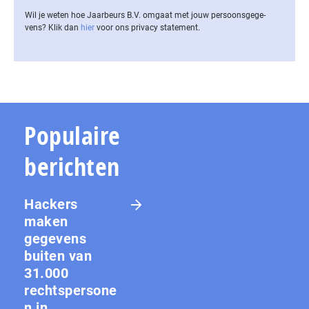
Wil je weten hoe Jaarbeurs B.V. omgaat met jouw per­soons­ge­ge­
vens? Klik dan
hier
voor ons privacy statement.
Populaire
berichten
Hackers
maken
gegevens
buiten van
31.000
rechtspersone
n in