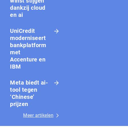
winst stijgen
dankzij cloud
en ai
UniCredit
moderniseert
bankplatform
met
Accenture en
IBM
Meta biedt ai-
tool tegen
‘Chinese’
prijzen
Meer artikelen