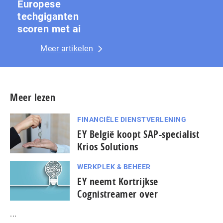
Europese
techgiganten
scoren met ai
Meer artikelen
Meer lezen
FINANCIËLE DIENSTVERLENING
EY België koopt SAP-specialist
Krios Solutions
WERKPLEK & BEHEER
EY neemt Kortrijkse
Cognistreamer over
...