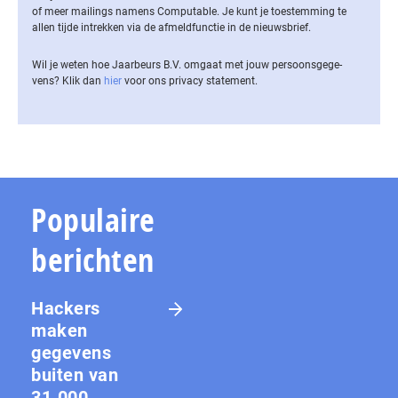
of meer mailings namens Computable. Je kunt je toestemming te
allen tijde intrekken via de af­meld­func­tie in de nieuwsbrief.
Wil je weten hoe Jaarbeurs B.V. omgaat met jouw per­soons­ge­ge­
vens? Klik dan
hier
voor ons privacy statement.
Populaire
berichten
Hackers
maken
gegevens
buiten van
31.000