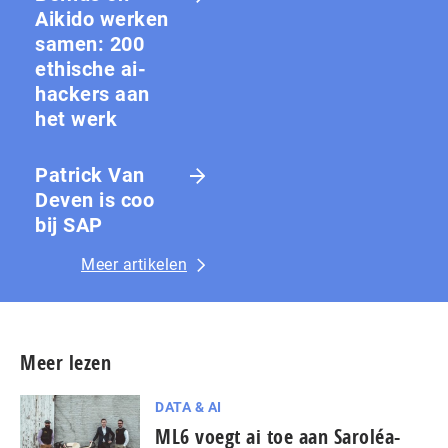
Aikido werken
samen: 200
ethische ai-
hackers aan
het werk
Patrick Van
Deven is coo
bij SAP
Meer artikelen
Meer lezen
DATA & AI
ML6 voegt ai toe aan Saroléa-