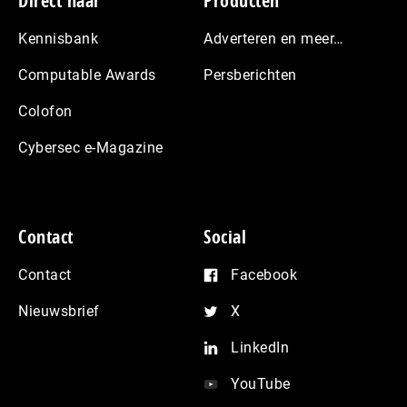
Footer
Direct naar
Producten
Kennisbank
Adverteren en meer…
Computable Awards
Persberichten
Colofon
Cybersec e-Magazine
Contact
Social
Contact
Facebook
Nieuwsbrief
X
LinkedIn
YouTube