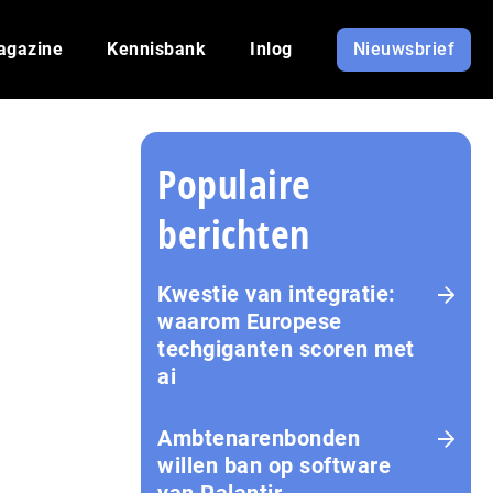
agazine
Kennisbank
Inlog
Nieuwsbrief
Populaire
berichten
Kwestie van integratie:
waarom Europese
techgiganten scoren met
ai
Amb­te­na­ren­bon­den
willen ban op software