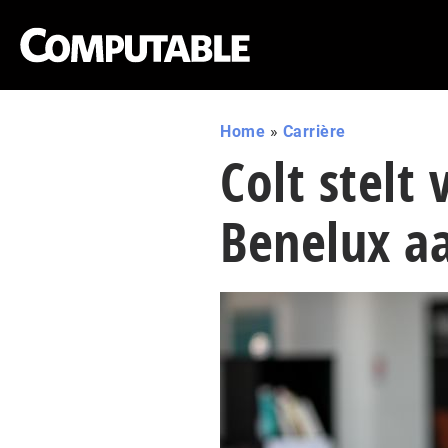
Home
»
Carrière
Colt stelt
Benelux a