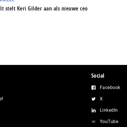
RRIÈRE
lt stelt Keri Gilder aan als nieuwe ceo
Social
Facebook
ef
X
LinkedIn
YouTube