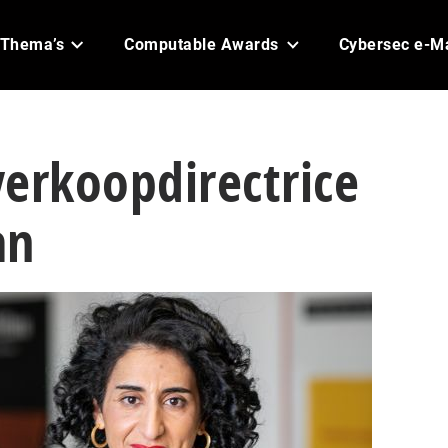
Thema’s
Computable Awards
Cybersec e-M
 verkoopdirectrice
an