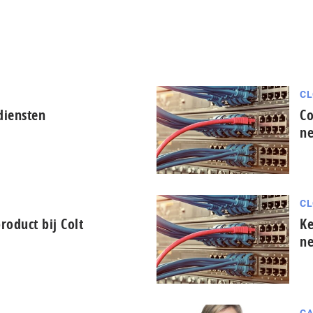
CL
diensten
Co
ne
CL
oduct bij Colt
Ke
n