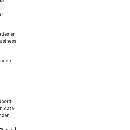
or
.
or
aties en
business
anada
Noord-
n data-
landen.