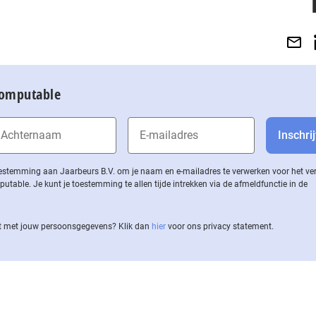
Computable
 toestemming aan Jaarbeurs B.V. om je naam en e-mailadres te verwerken voor het v
ble. Je kunt je toestemming te allen tijde intrekken via de af­meld­func­tie in de
 met jouw per­soons­ge­ge­vens? Klik dan
hier
voor ons privacy statement.