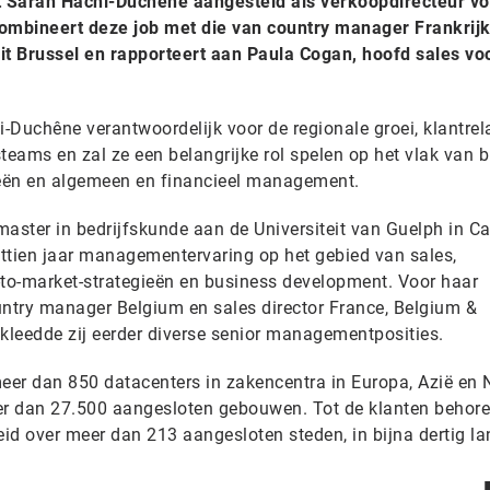
 Sarah Hachi-Duchêne aangesteld als verkoopdirecteur vo
combineert deze job met die van country manager Frankrijk
t Brussel en rapporteert aan Paula Cogan, hoofd sales vo
i-Duchêne verantwoordelijk voor de regionale groei, klantrel
teams en zal ze een belangrijke rol spelen op het vlak van 
eën en algemeen en financieel management.
ster in bedrijfskunde aan de Universiteit van Guelph in C
ttien jaar managementervaring op het gebied van sales,
to-market-strategieën en business development. Voor haar
ountry manager Belgium en sales director France, Belgium &
leedde zij eerder diverse senior managementposities.
meer dan 850 datacenters in zakencentra in Europa, Azië en 
er dan 27.500 aangesloten gebouwen. Tot de klanten behore
reid over meer dan 213 aangesloten steden, in bijna dertig 