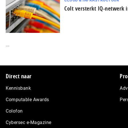
CLOUD & INFRASTRUCTUUR
Colt versterkt IQ-netwerk 
...
Footer
Direct naar
Pro
Kennisbank
Adv
Computable Awards
Per
Colofon
Cybersec e-Magazine