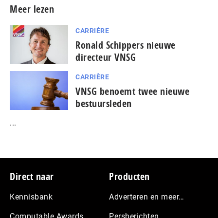
Meer lezen
CARRIÈRE
Ronald Schippers nieuwe
directeur VNSG
CARRIÈRE
VNSG benoemt twee nieuwe
bestuursleden
...
Footer
Direct naar
Producten
Kennisbank
Adverteren en meer…
Computable Awards
Persberichten