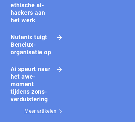
ethische ai-
hackers aan
het werk
Nutanix tuigt
Benelux-
organisatie op
Ai speurt naar
het awe-
moment
tijdens zons­
ver­duis­te­ring
Meer artikelen