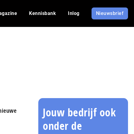
agazine
Kennisbank
Inlog
Nieuwsbrief
Jouw bedrijf ook
nieuwe
onder de