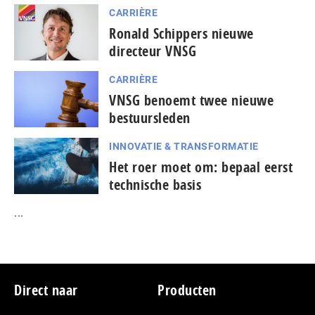
CARRIÈRE
Ronald Schippers nieuwe
directeur VNSG
CARRIÈRE
VNSG benoemt twee nieuwe
bestuursleden
INNOVATIE & TRANSFORMATIE
Het roer moet om: bepaal eerst
technische basis
...
Footer
Direct naar
Producten