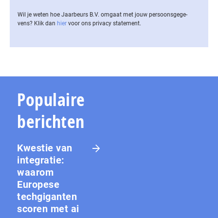
Wil je weten hoe Jaarbeurs B.V. omgaat met jouw per­soons­ge­ge­
vens? Klik dan
hier
voor ons privacy statement.
Populaire
berichten
Kwestie van
integratie:
waarom
Europese
techgiganten
scoren met ai