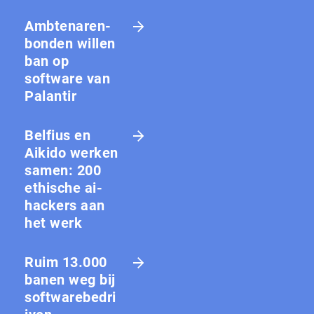
Amb­te­na­ren­
bon­den willen
ban op
software van
Palantir
Belfius en
Aikido werken
samen: 200
ethische ai-
hackers aan
het werk
Ruim 13.000
banen weg bij
softwarebedri