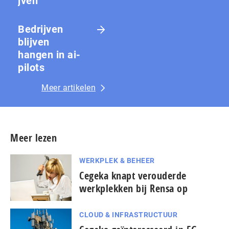
jven
Bedrijven
blijven
hangen in ai-
pilots
Meer artikelen
Meer lezen
WERKPLEK & BEHEER
Cegeka knapt verouderde
werkplekken bij Rensa op
CLOUD & INFRASTRUCTUUR