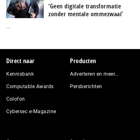
‘Geen digitale transformatie
zonder mentale ommezwaai’
...
Footer
Direct naar
Producten
Kennisbank
Adverteren en meer…
Computable Awards
Persberichten
Colofon
Cybersec e-Magazine