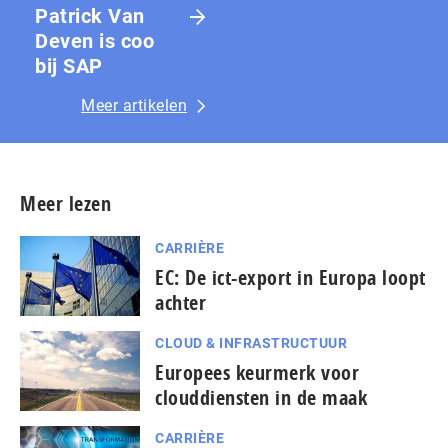
Patrick Van
Deven is coo
bij SAP
Meer artikelen
Meer lezen
CARRIÈRE
EC: De ict-export in Europa loopt
achter
CLOUD & INFRASTRUCTUUR
Europees keurmerk voor
clouddiensten in de maak
CARRIÈRE