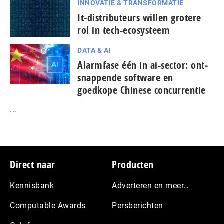
INNOVATIE & TRANSFORMATIE
It-dis­tri­bu­teurs willen grotere
rol in tech-ecosysteem
DATA & AI
Alarmfase één in ai-sector: ont­
snap­pen­de software en
goedkope Chinese con­cur­ren­tie
...
Footer
Direct naar
Producten
Kennisbank
Adverteren en meer…
Computable Awards
Persberichten