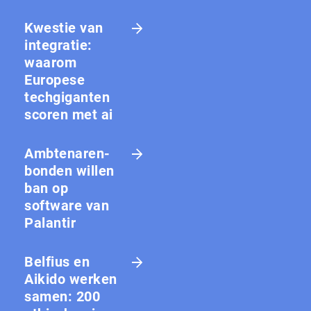
Kwestie van
integratie:
waarom
Europese
techgiganten
scoren met ai
Amb­te­na­ren­
bon­den willen
ban op
software van
Palantir
Belfius en
Aikido werken
samen: 200