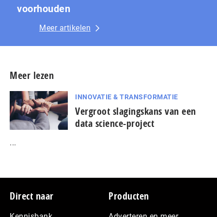
voorhouden
Meer artikelen
Meer lezen
INNOVATIE & TRANSFORMATIE
Vergroot slagingskans van een
data science-project
...
Footer
Direct naar
Producten
Kennisbank
Adverteren en meer…