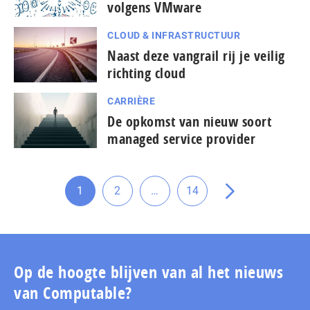
volgens VMware
CLOUD & INFRASTRUCTUUR
Naast deze vangrail rij je veilig
richting cloud
CARRIÈRE
De opkomst van nieuw soort
managed service provider
Tussenliggende
1
2
…
14
Ga
Ga
Ga
Ga
pagina's
naar
naar
naar
naar
weggelaten
pagina
pagina
pagina
de
volgende
pagina
Op de hoogte blijven van al het nieuws
van Computable?