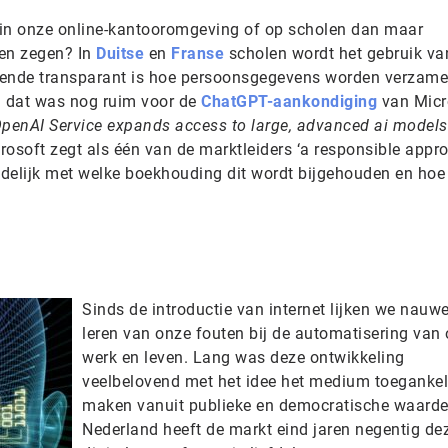
 in onze online-kantooromgeving of op scholen dan maar
een zegen? In
Duitse
en
Franse
scholen wordt het gebruik va
ende transparant is hoe persoonsgegevens worden verzame
n dat was nog ruim voor de
ChatGPT-aankondiging
van Micr
 OpenAI Service expands access to large, advanced ai models
crosoft zegt als één van de marktleiders ‘a responsible appr
duidelijk met welke boekhouding dit wordt bijgehouden en hoe
Sinds de introductie van internet lijken we nauwel
leren van onze fouten bij de automatisering van
werk en leven. Lang was deze ontwikkeling
veelbelovend met het idee het medium toegankeli
maken vanuit publieke en democratische waarde
Nederland heeft de markt eind jaren negentig de