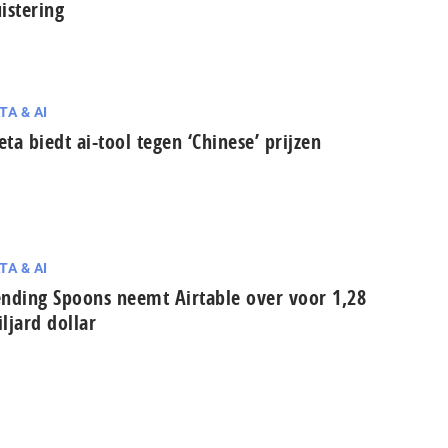
is­te­ring
TA & AI
ta biedt ai-tool tegen ‘Chinese’ prijzen
TA & AI
nding Spoons neemt Airtable over voor 1,28
ljard dollar