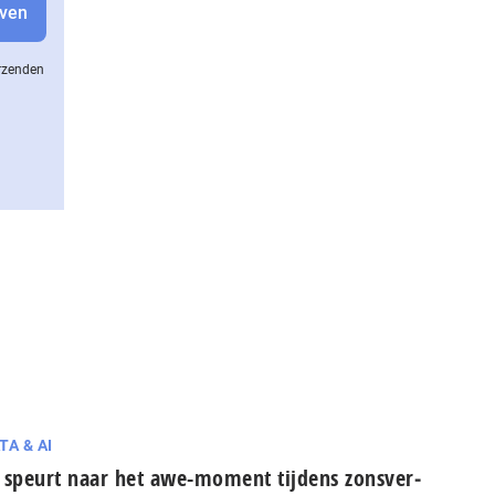
erzenden
TA & AI
 speurt naar het awe-moment tijdens zons­ver­