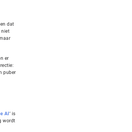
len dat
 niet
 maar
n er
rectie:
n puber
e AI
‘ is
ng wordt