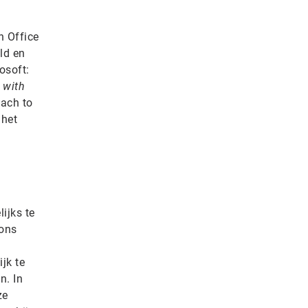
n Office
ld en
osoft:
 with
oach to
 het
ijks te
 ons
jk te
n. In
ze