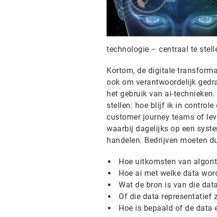
technologie – centraal te stell
Kortom, de digitale transforma
ook om verantwoordelijk gedra
het gebruik van ai-technieken
stellen: hoe blijf ik in contro
customer journey teams of lev
waarbij dagelijks op een syste
handelen. Bedrijven moeten dus
Hoe uitkomsten van algori
Hoe ai met welke data word
Wat de bron is van die data
Of die data representatief z
Hoe is bepaald of de data 