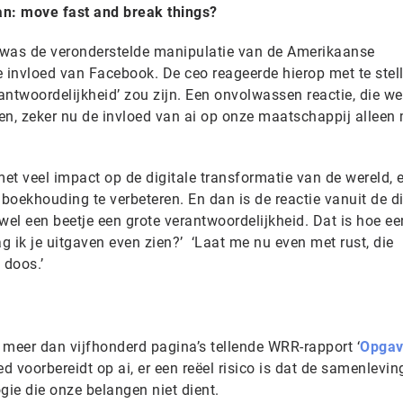
van: move fast and break things?
 was de veronderstelde manipulatie van de Amerikaanse
e invloed van Facebook. De ceo reageerde hierop met te stel
rantwoordelijkheid’ zou zijn. Een onvolwassen reactie, die we
n, zeker nu de invloed van ai op onze maatschappij alleen
met veel impact op de digitale transformatie van de wereld, e
oekhouding te verbeteren. En dan is de reactie vanuit de di
el een beetje een grote verantwoordelijkheid. Dat is hoe ee
ag ik je uitgaven even zien?’ ‘Laat me nu even met rust, die
 doos.’
 meer dan vijfhonderd pagina’s tellende WRR-rapport ‘
Opgav
d voorbereidt op ai, er een reëel risico is dat de samenlevi
ie die onze belangen niet dient.