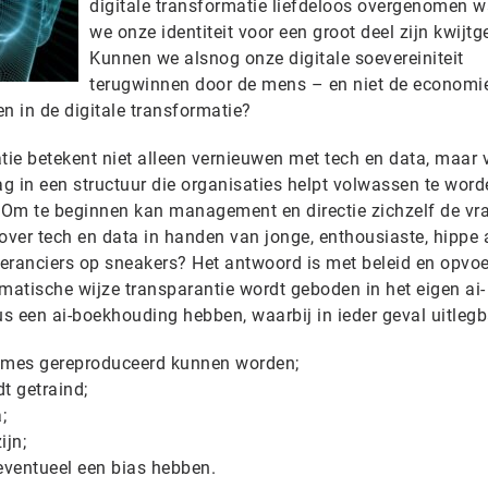
digitale transformatie liefdeloos overgenomen w
we onze identiteit voor een groot deel zijn kwijtg
Kunnen we alsnog onze digitale soevereiniteit
terugwinnen door de mens – en niet de economi
en in de digitale transformatie?
tie betekent niet alleen vernieuwen met tech en data, maar 
g in een structuur die organisaties helpt volwassen te word
. Om te beginnen kan management en directie zichzelf de vr
le over tech en data in handen van jonge, enthousiaste, hippe 
eranciers op sneakers? Het antwoord is met beleid en opvoe
matische wijze transparantie wordt geboden in het eigen ai-
 een ai-boekhouding hebben, waarbij in ieder geval uitlegba
tmes gereproduceerd kunnen worden;
t getraind;
;
ijn;
eventueel een bias hebben.