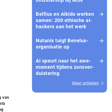
omzetkrimp bij Atos
Belfius en Aikido werken
samen: 200 ethische ai-
hackers aan het werk
Nutanix tuigt Benelux-
organisatie op
Ai speurt naar het awe-
moment tijdens zons­ver­
duis­te­ring
Meer artikelen
g van
ata
ng