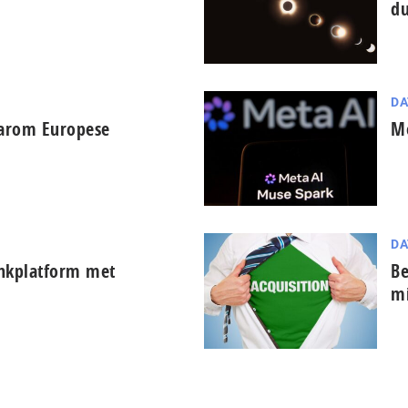
du
DA
aarom Europese
Me
DA
ankplatform met
Be
mi