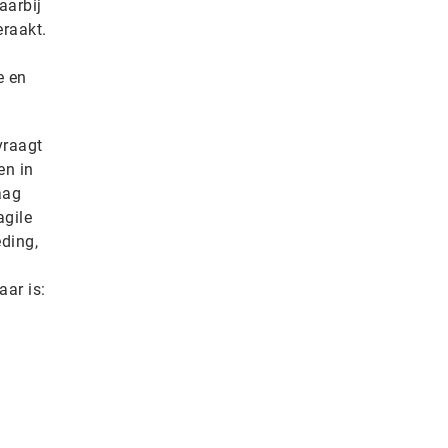
aarbij
eraakt.
e en
vraagt
en in
aag
agile
ding,
ar is: