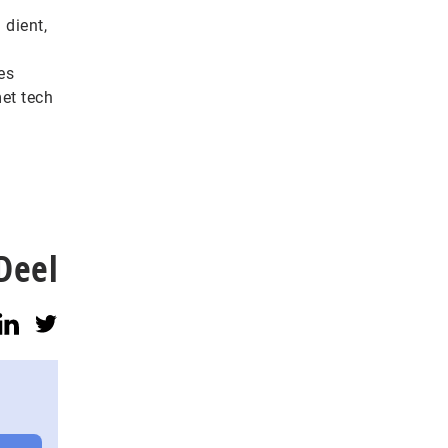
 dient,
es
met tech
Deel