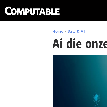
Home
»
Data & AI
Ai die onz