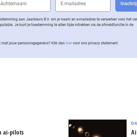
 toestemming aan Jaarbeurs B.V. om je naam en e-mailadres te verwerken voor het v
ble. Je kunt je toestemming te allen tijde intrekken via de af­meld­func­tie in de
 met jouw per­soons­ge­ge­vens? Klik dan
hier
voor ons privacy statement.
DA
 ai-pilots
Ai