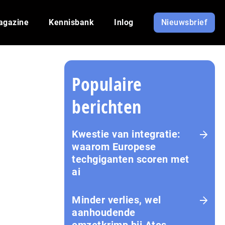
agazine
Kennisbank
Inlog
Nieuwsbrief
Populaire
berichten
Kwestie van integratie:
waarom Europese
techgiganten scoren met
ai
Minder verlies, wel
aanhoudende