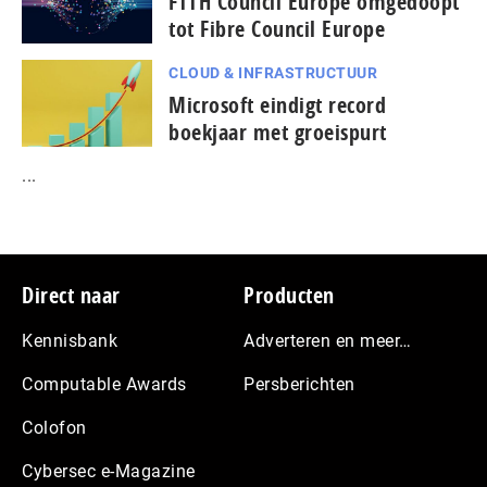
FTTH Council Europe omgedoopt
tot Fibre Council Europe
CLOUD & INFRASTRUCTUUR
Microsoft eindigt record
boekjaar met groeispurt
...
Footer
Direct naar
Producten
Kennisbank
Adverteren en meer…
Computable Awards
Persberichten
Colofon
Cybersec e-Magazine