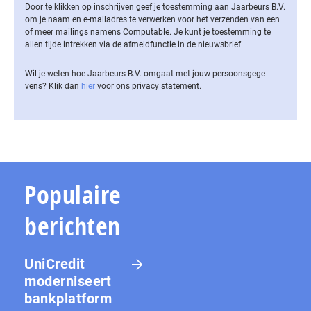
Door te klikken op inschrijven geef je toestemming aan Jaarbeurs B.V.
om je naam en e-mailadres te verwerken voor het verzenden van een
of meer mailings namens Computable. Je kunt je toestemming te
allen tijde intrekken via de af­meld­func­tie in de nieuwsbrief.
Wil je weten hoe Jaarbeurs B.V. omgaat met jouw per­soons­ge­ge­
vens? Klik dan
hier
voor ons privacy statement.
Populaire
berichten
UniCredit
moderniseert
bankplatform