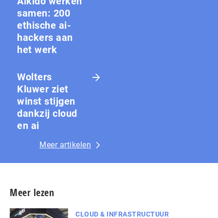
Aikido werken
samen: 200
ethische ai-
hackers aan
het werk
Wolters
Kluwer ziet
winst stijgen
dankzij cloud
en ai
Meer artikelen
Meer lezen
CLOUD & INFRASTRUCTUUR