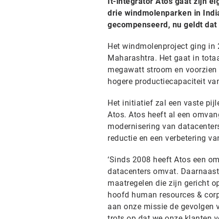
It-integrator Atos gaat zijn 
drie windmolenparken in Indi
gecompenseerd, nu geldt dat o
Het windmolenproject ging in 2
Maharashtra. Het gaat in tota
megawatt stroom en voorzien 
hogere productiecapaciteit van
Het initiatief zal een vaste pij
Atos. Atos heeft al een omvan
modernisering van datacenters
reductie en een verbetering van
‘Sinds 2008 heeft Atos een o
datacenters omvat. Daarnaast v
maatregelen die zijn gericht o
hoofd human resources & corpo
aan onze missie de gevolgen v
trots op dat we onze klanten v