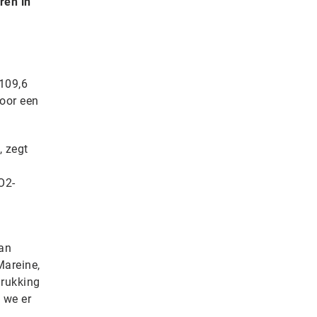
ren in
 109,6
oor een
, zegt
O2-
van
Mareine,
drukking
 we er