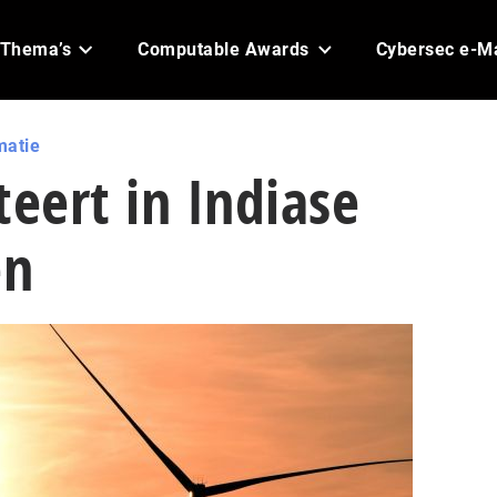
Thema’s
Computable Awards
Cybersec e-M
matie
teert in Indiase
en