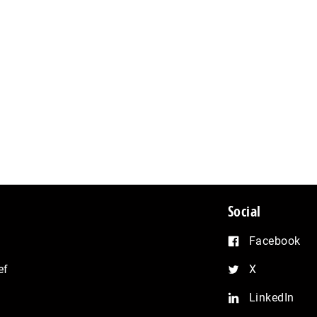
Social
Facebook
ef
X
LinkedIn