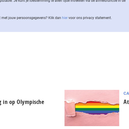
ble. Je kunt je toestemming te allen tijde intrekken via de af­meld­func­tie in de
 met jouw per­soons­ge­ge­vens? Klik dan
hier
voor ons privacy statement.
CA
g in op Olympische
At