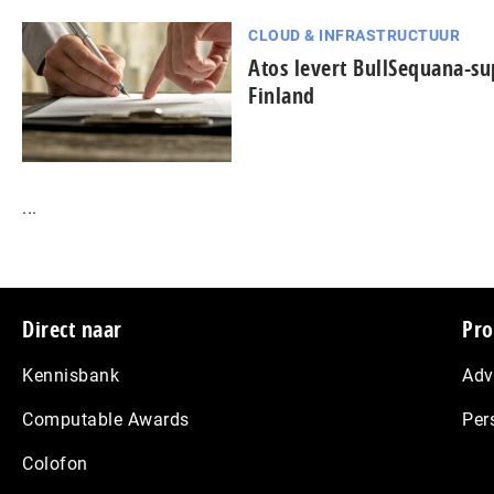
CLOUD & INFRASTRUCTUUR
Atos levert BullSequana-s
Finland
...
Footer
Direct naar
Pro
Kennisbank
Adv
Computable Awards
Per
Colofon