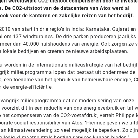
eigen wereldwijde CO2-uitstoot compenseren door te investe
a. De CO2-uitstoot van de datacenters van Atos werd al
ok voor de kantoren en zakelijke reizen van het bedrijf.
010 van start in drie regio’s in India: Karnataka, Gujarat en
al om 137 windturbines. De drie parken produceren jaarlijks
meer dan 40.000 huishoudens van energie. Ook zorgen ze v
 lokale bedrijven en creëren ze nieuwe arbeidsplaatsen.
ler worden in de internationale milieustrategie van het bedrijf
grijk milieuprogramma lopen dat bestaat uit onder meer de
, een toename van het gebruik van hernieuwbare energie, C
 de energie-efficiëntie.
mvangrijk milieuprogramma dat de modernisering van onze
oorziet dit in een reductie van ons energieverbruik en tal 
p het compenseren van de CO2-voetafdruk’, vertelt Philippe 
rate social responsibility van Atos. ‘Hiermee geven we uit
an klimaatverandering zo veel mogelijk te beperken. Zo zijn
olledig klimaatneutrale hosting services kunnen bieden.’