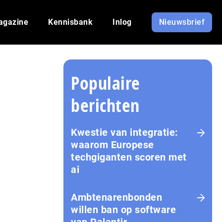
agazine
Kennisbank
Inlog
Nieuwsbrief
Populaire
berichten
Kwestie van integratie:
waarom Europese
techgiganten scoren met
ai
Amb­te­na­ren­bon­den
willen ban op software