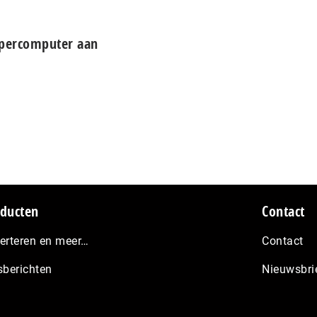
upercomputer aan
ducten
Contact
erteren en meer…
Contact
sberichten
Nieuwsbri