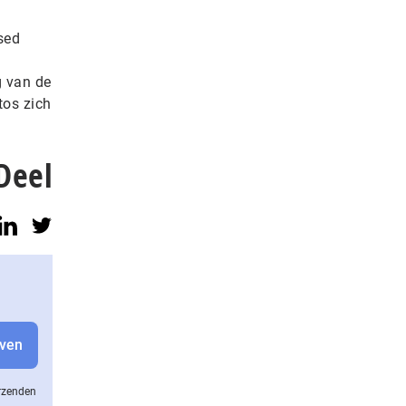
sed
g van de
tos zich
Deel
erzenden