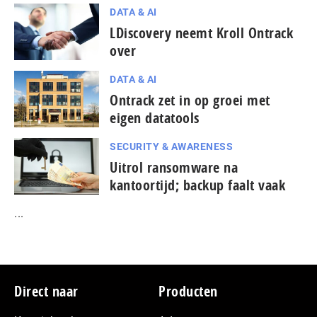
DATA & AI
LDiscovery neemt Kroll Ontrack
over
DATA & AI
Ontrack zet in op groei met
eigen datatools
SECURITY & AWARENESS
Uitrol ransomware na
kantoortijd; backup faalt vaak
...
Footer
Direct naar
Producten