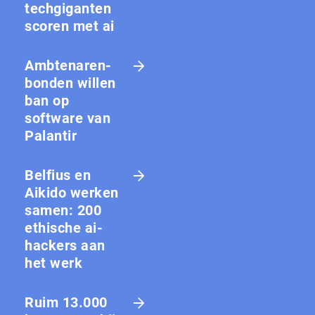
techgiganten
scoren met ai
Amb­te­na­ren­
bon­den willen
ban op
software van
Palantir
Belfius en
Aikido werken
samen: 200
ethische ai-
hackers aan
het werk
Ruim 13.000