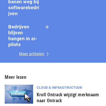
banen weg bij
softwarebedri
jven
Bedrijven
blijven
hangen in ai-
pilots
Meer artikelen
Meer lezen
CLOUD & INFRASTRUCTUUR
Kroll Ontrack wijzigt merknaam
naar Ontrack