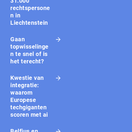
31.000
rechtspersone
n in
Liechtenstein
Gaan
topwisselinge
n te snel of is
het terecht?
Kwestie van
integratie:
waarom
Europese
techgiganten
scoren met ai
Belfius en