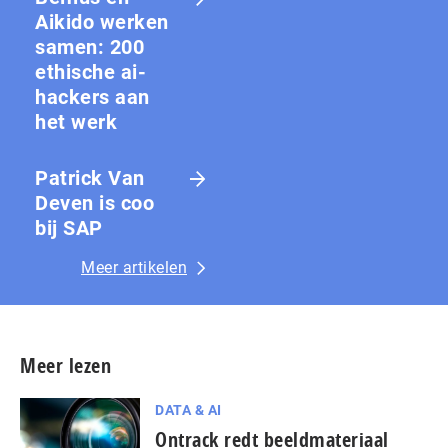
Aikido werken
samen: 200
ethische ai-
hackers aan
het werk
Patrick Van
Deven is coo
bij SAP
Meer artikelen
Meer lezen
DATA & AI
Ontrack redt beeldmateriaal