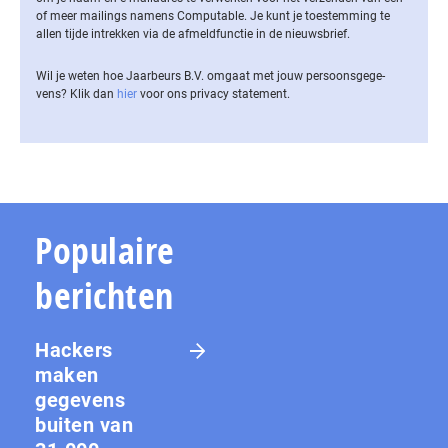
of meer mailings namens Computable. Je kunt je toestemming te
allen tijde intrekken via de af­meld­func­tie in de nieuwsbrief.
Wil je weten hoe Jaarbeurs B.V. omgaat met jouw per­soons­ge­ge­
vens? Klik dan
hier
voor ons privacy statement.
Populaire
berichten
Hackers
maken
gegevens
buiten van