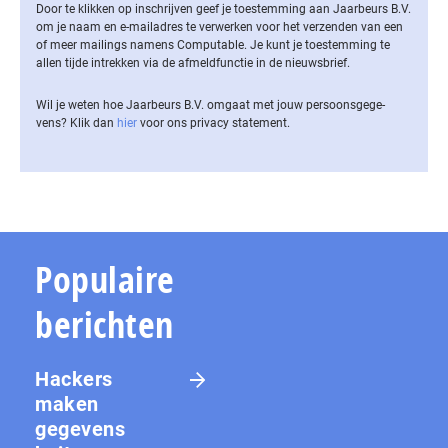
Door te klikken op inschrijven geef je toestemming aan Jaarbeurs B.V.
om je naam en e-mailadres te verwerken voor het verzenden van een
of meer mailings namens Computable. Je kunt je toestemming te
allen tijde intrekken via de af­meld­func­tie in de nieuwsbrief.
Wil je weten hoe Jaarbeurs B.V. omgaat met jouw per­soons­ge­ge­
vens? Klik dan
hier
voor ons privacy statement.
Populaire
berichten
Hackers
maken
gegevens