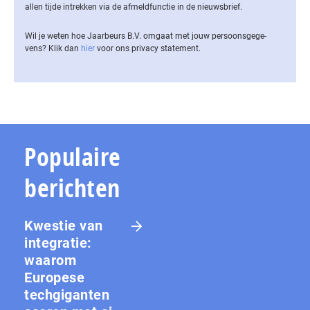
allen tijde intrekken via de af­meld­func­tie in de nieuwsbrief.
Wil je weten hoe Jaarbeurs B.V. omgaat met jouw per­soons­ge­ge­
vens? Klik dan
hier
voor ons privacy statement.
Populaire
berichten
Kwestie van
integratie:
waarom
Europese
techgiganten