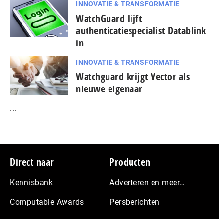
INNOVATIE & TRANSFORMATIE
WatchGuard lijft
authenticatiespecialist Datablink
in
INNOVATIE & TRANSFORMATIE
Watchguard krijgt Vector als
nieuwe eigenaar
...
Footer
Direct naar
Producten
Kennisbank
Adverteren en meer…
Computable Awards
Persberichten