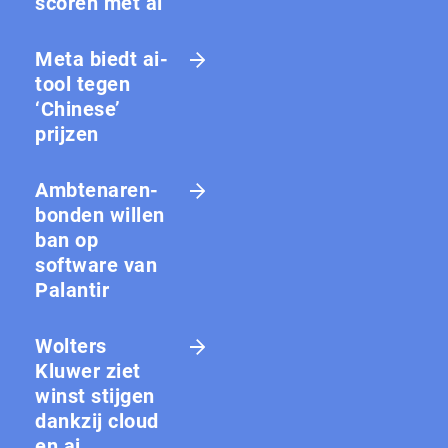
scoren met ai
Meta biedt ai-
tool tegen
‘Chinese’
prijzen
Amb­te­na­ren­
bon­den willen
ban op
software van
Palantir
Wolters
Kluwer ziet
winst stijgen
dankzij cloud
en ai