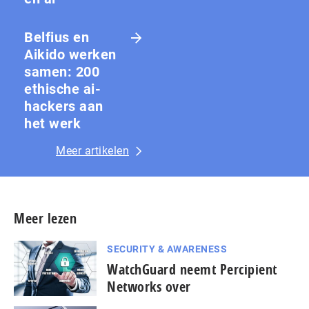
Belfius en
Aikido werken
samen: 200
ethische ai-
hackers aan
het werk
Meer artikelen
Meer lezen
SECURITY & AWARENESS
WatchGuard neemt Percipient
Networks over