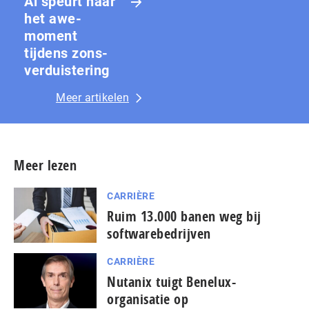
Ai speurt naar
het awe-
moment
tijdens zons­
ver­duis­te­ring
Meer artikelen
Meer lezen
CARRIÈRE
Ruim 13.000 banen weg bij
softwarebedrijven
CARRIÈRE
Nutanix tuigt Benelux-
organisatie op