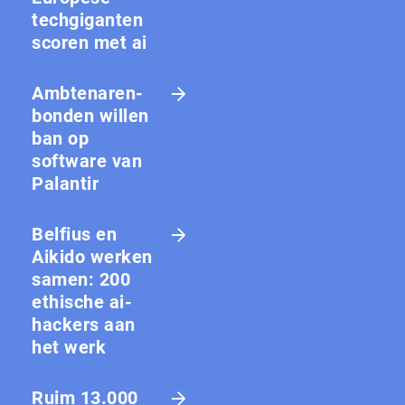
techgiganten
scoren met ai
Amb­te­na­ren­
bon­den willen
ban op
software van
Palantir
Belfius en
Aikido werken
samen: 200
ethische ai-
hackers aan
het werk
Ruim 13.000