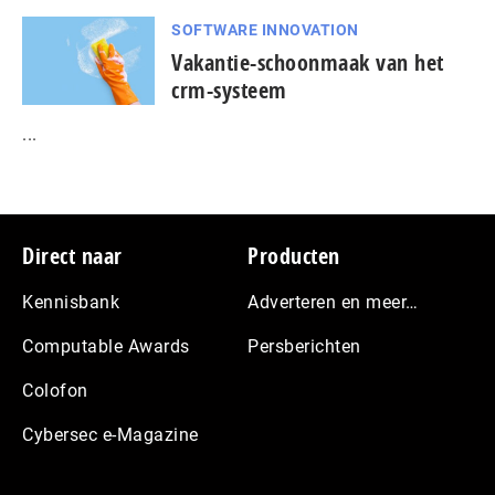
SOFTWARE INNOVATION
Vakantie-schoonmaak van het
crm-systeem
...
Footer
Direct naar
Producten
Kennisbank
Adverteren en meer…
Computable Awards
Persberichten
Colofon
Cybersec e-Magazine