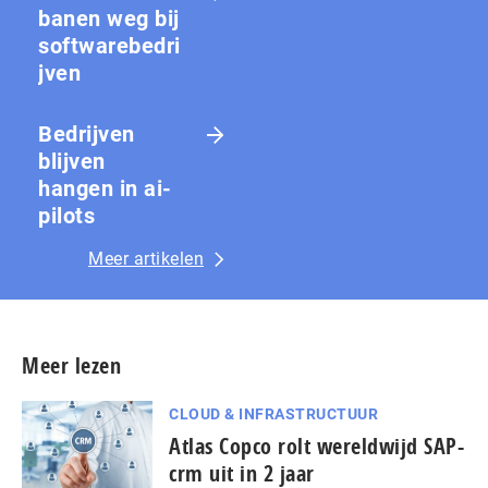
banen weg bij
softwarebedri
jven
Bedrijven
blijven
hangen in ai-
pilots
Meer artikelen
Meer lezen
CLOUD & INFRASTRUCTUUR
Atlas Copco rolt wereldwijd SAP-
crm uit in 2 jaar