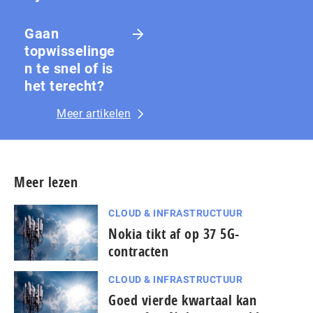
Gaan
topwisselinge
n te snel of is
het terecht?
Meer artikelen
Meer lezen
CLOUD & INFRASTRUCTUUR
Nokia tikt af op 37 5G-
contracten
CLOUD & INFRASTRUCTUUR
Goed vierde kwartaal kan