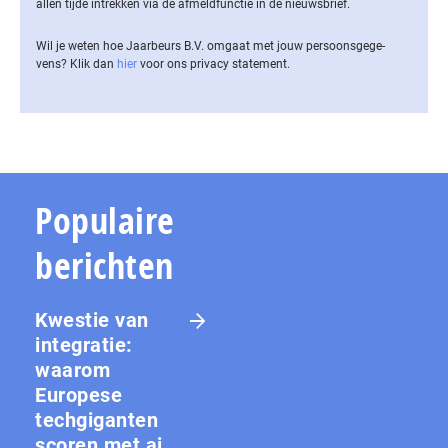
allen tijde intrekken via de af­meld­func­tie in de nieuwsbrief.
Wil je weten hoe Jaarbeurs B.V. omgaat met jouw per­soons­ge­ge­
vens? Klik dan
hier
voor ons privacy statement.
Populaire
berichten
Kwestie van
integratie:
waarom
Europese
techgiganten
scoren met ai