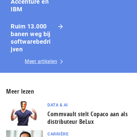
Accenture en
IBM
Ruim 13.000
banen weg bij
softwarebedri
jven
Meer artikelen
Meer lezen
DATA & AI
Commvault stelt Copaco aan als
distributeur BeLux
CARRIÈRE