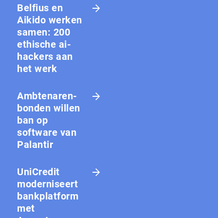
Belfius en
Aikido werken
samen: 200
ethische ai-
hackers aan
het werk
Amb­te­na­ren­
bon­den willen
ban op
software van
Palantir
UniCredit
moderniseert
bankplatform
met