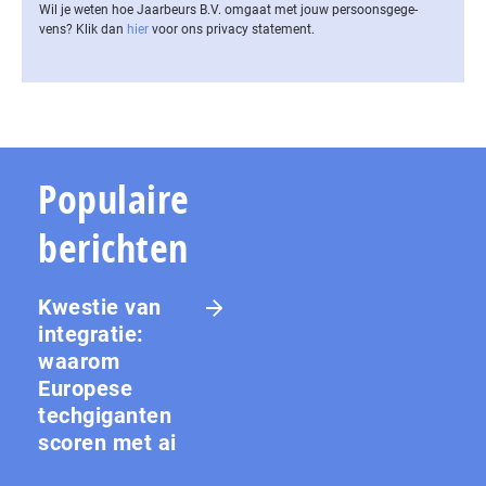
Wil je weten hoe Jaarbeurs B.V. omgaat met jouw per­soons­ge­ge­
vens? Klik dan
hier
voor ons privacy statement.
Populaire
berichten
Kwestie van
integratie:
waarom
Europese
techgiganten
scoren met ai