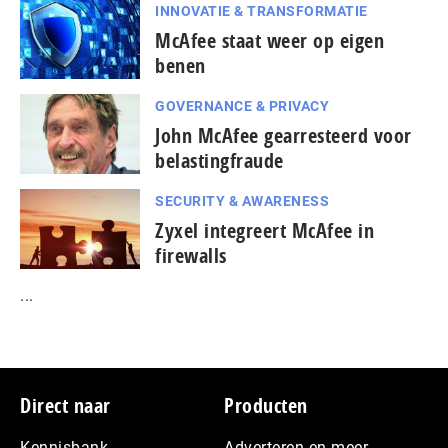
INNOVATIE & TRANSFORMATIE
McAfee staat weer op eigen
benen
GOVERNANCE & PRIVACY
John McAfee gearresteerd voor
belastingfraude
SECURITY & AWARENESS
Zyxel integreert McAfee in
firewalls
...
Footer
Direct naar
Producten
Kennisbank
Adverteren en meer…