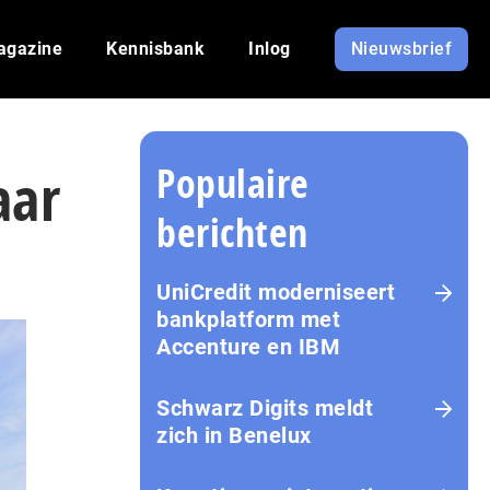
agazine
Kennisbank
Inlog
Nieuwsbrief
Populaire
aar
berichten
UniCredit moderniseert
bankplatform met
Accenture en IBM
Schwarz Digits meldt
zich in Benelux