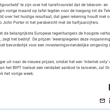
goocheld’ te zijn over het tariefvoorstel dat de telecom- en
gin vorige maand op tafel legden voor de toegang tot de Tel
eld over het huidige resultaat, dat geen rekening houdt met 
 John Porter in het persbericht met de halfjaarcijfers.
 met de belangrijkste Europese tegenhangers de hoogste verh
 zegt het bedrijf. De prijzen ‘weerspiegelen deze inspannin
niet bevorderlijk voor een investeringsvriendelijke omgeving 
ger uit naar de nieuwe prijzen, omdat het een ‘internet only
 van het BIPT toelaat een rendabel aanbod te lanceren, zal O
nk het vorige week.