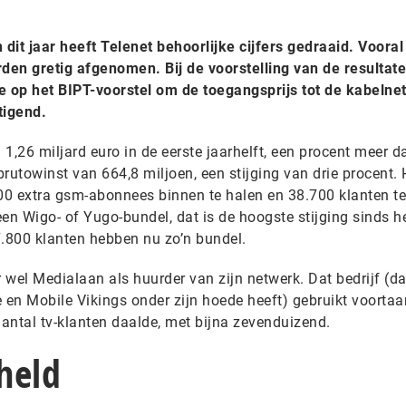
dit jaar heeft Telenet behoorlijke cijfers gedraaid. Vooral
den gretig afgenomen. Bij de voorstelling van de resultat
ie op het BIPT-voorstel om de toegangsprijs tot de kabeln
tigend.
1,26 miljard euro in de eerste jaarhelft, een procent meer d
brutowinst van 664,8 miljoen, een stijging van drie procent. 
000 extra gsm-abonnees binnen te halen en 38.700 klanten te
en Wigo- of Yugo-bundel, dat is de hoogste stijging sinds h
.800 klanten hebben nu zo’n bundel.
wel Medialaan als huurder van zijn netwerk. Dat bedrijf (da
en Mobile Vikings onder zijn hoede heeft) gebruikt voortaa
antal tv-klanten daalde, met bijna zevenduizend.
held