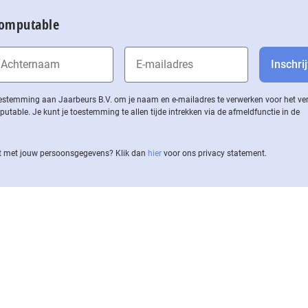
Computable
 toestemming aan Jaarbeurs B.V. om je naam en e-mailadres te verwerken voor het v
ble. Je kunt je toestemming te allen tijde intrekken via de af­meld­func­tie in de
 met jouw per­soons­ge­ge­vens? Klik dan
hier
voor ons privacy statement.