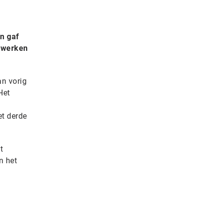
en gaf
etwerken
an vorig
Het
et derde
t
n het