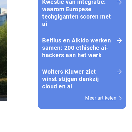
Kwestie van integratie:
waarom Europese
techgiganten scoren met
ai
Belfius en Aikido werken
samen: 200 ethische ai-
hackers aan het werk
Wolters Kluwer ziet
winst stijgen dankzij
cloud en ai
Meer artikelen