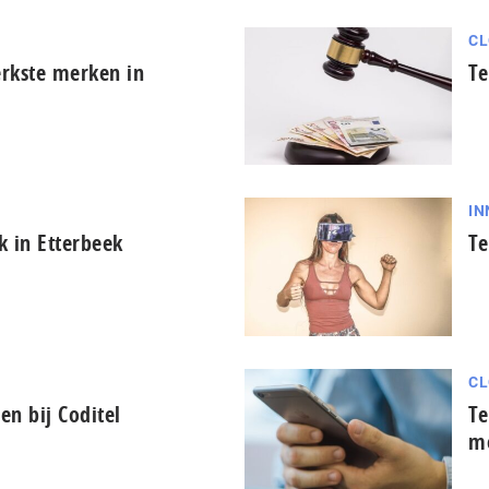
CL
erkste merken in
Te
IN
k in Etterbeek
Te
CL
en bij Coditel
Te
m