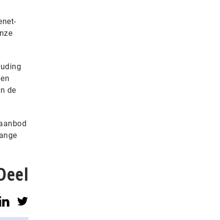
enet-
onze
ouding
gen
in de
’-aanbod
range
Deel