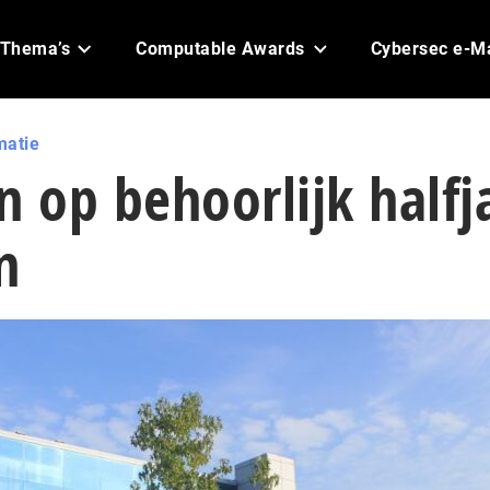
Thema’s
Computable Awards
Cybersec e-M
matie
n op behoorlijk halfj
n