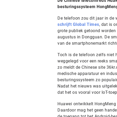
De Chinese telecomreus Huaw
besturingssysteem HongMeng d
De telefoon zou dit jaar in de
schrijft Global Times
, dat is 
grote publiek getoond worden 
augustus in Dongguan. De sma
van de smartphonemarkt richt
Toch is de telefoon zelfs niet
weggelegd voor een reeks smar
zo meldt de Chinese site 36kr
medische apparatuur en industr
besturingssysteem zo populair
Nadat het nieuws was uitgele
dat het os vooral voor IoT-to
Huawei ontwikkelt HongMeng o
Daardoor mag het geen handel
de toegang tot het Android-be