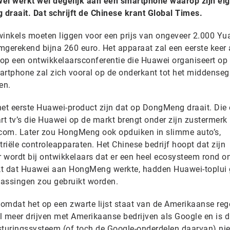
ei werkt wel degelijk aan een smartphone waarop zijn ei
raait. Dat schrijft de Chinese krant Global Times.
 winkels moeten liggen voor een prijs van ongeveer 2.000 Yu
omgerekend bijna 260 euro. Het apparaat zal een eerste keer
op een ontwikkelaarsconferentie die Huawei organiseert op
rtphone zal zich vooral op de onderkant tot het middense
en.
 het eerste Huawei-product zijn dat op DongMeng draait. Die 
t tv’s die Huawei op de markt brengt onder zijn zustermerk
.com. Later zou HongMeng ook opduiken in slimme auto’s,
iële controleapparaten. Het Chinese bedrijf hoopt dat zijn
 wordt bij ontwikkelaars dat er een heel ecosysteem rond on
kt dat Huawei aan HongMeng werkte, hadden Huawei-toplui
epassingen zou gebruikt worden.
mdat het op een zwarte lijst staat van de Amerikaanse reg
 meer drijven met Amerikaanse bedrijven als Google en is 
sturingssysteem (of toch de Google-onderdelen daarvan) nie