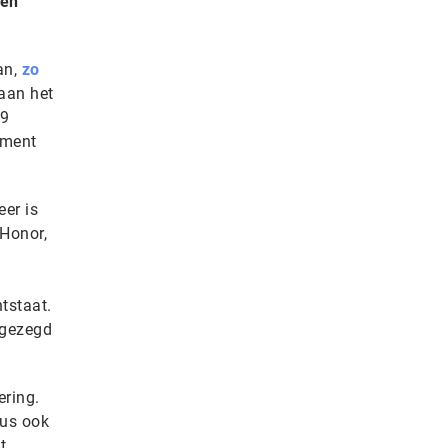
gen
an,
zo
 aan het
 9
gment
eer is
 Honor,
tstaat.
 gezegd
ering.
dus ook
t