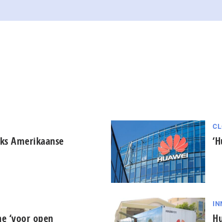
CL
nks Amerikaanse
‘H
IN
e ‘voor open
Hu