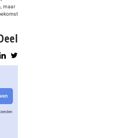
n, maar
toekomst
Deel
erzenden