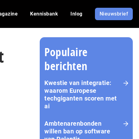
agazine
Kennisbank
Inlog
Nieuwsbrief
Populaire
t
berichten
Kwestie van integratie:
waarom Europese
techgiganten scoren met
ai
Amb­te­na­ren­bon­den
willen ban op software