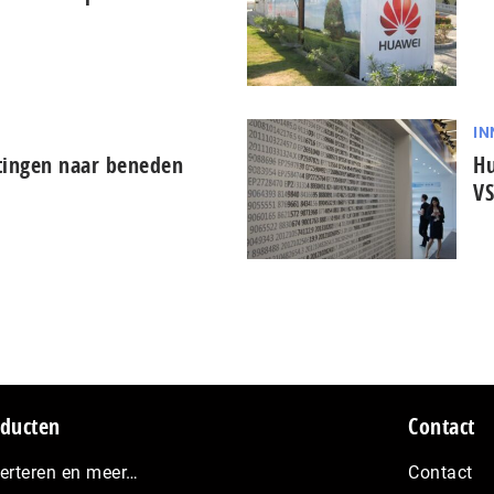
IN
tingen naar beneden
Hu
VS
ducten
Contact
erteren en meer…
Contact