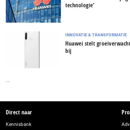
technologie’
INNOVATIE & TRANSFORMATIE
Huawei stelt groeiverwach
bij
...
Footer
Direct naar
Pro
Kennisbank
Adv