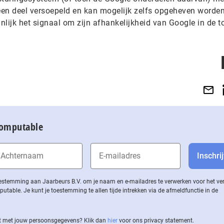
 een deel versoepeld en kan mogelijk zelfs opgeheven worde
nlijk het signaal om zijn afhankelijkheid van Google in de 
Computable
 toestemming aan Jaarbeurs B.V. om je naam en e-mailadres te verwerken voor het v
ble. Je kunt je toestemming te allen tijde intrekken via de af­meld­func­tie in de
 met jouw per­soons­ge­ge­vens? Klik dan
hier
voor ons privacy statement.