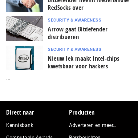
RedSocks over
SECURITY & AWARENESS
Arrow gaat Bitdefender
distribueren
SECURITY & AWARENESS
Nieuw lek maakt Intel-chips
kwetsbaar voor hackers
...
Footer
Direct naar
Producten
Kennisbank
Adverteren en meer…
Computable Awards
Persberichten