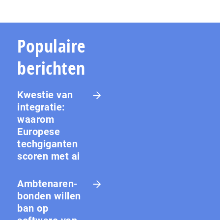
Populaire
berichten
Kwestie van
integratie:
waarom
Europese
techgiganten
scoren met ai
Amb­te­na­ren­
bon­den willen
ban op