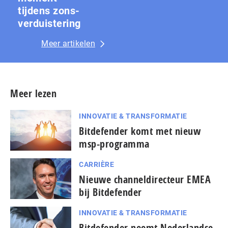
tijdens zons­
ver­duis­te­ring
Meer artikelen
Meer lezen
INNOVATIE & TRANSFORMATIE
Bitdefender komt met nieuw
msp-programma
CARRIÈRE
Nieuwe channeldirecteur EMEA
bij Bitdefender
INNOVATIE & TRANSFORMATIE
Bitdefender neemt Nederlandse