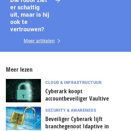
er schattig
uit, maar is hij
ook te
vertrouwen?
Meer artikelen
Meer lezen
CLOUD & INFRASTRUCTUUR
Cyberark koopt
accountbeveiliger Vaultive
SECURITY & AWARENESS
Beveiliger Cyberark lijft
branchegenoot Idaptive in