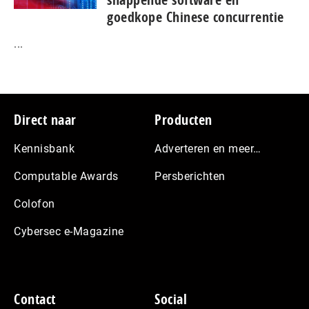
goedkope Chinese con­cur­ren­tie
...
Footer
Direct naar
Producten
Kennisbank
Adverteren en meer…
Computable Awards
Persberichten
Colofon
Cybersec e-Magazine
Contact
Social