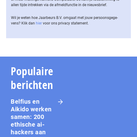
allen tijde intrekken via de af­meld­func­tie in de nieuwsbrief.
Wil je weten hoe Jaarbeurs B.V. omgaat met jouw per­soons­ge­ge­
vens? Klik dan
hier
voor ons privacy statement.
Populaire
berichten
Belfius en
Aikido werken
samen: 200
ethische ai-
hackers aan