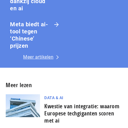
dankzij cloud
en ai
Meta biedt ai-
tool tegen
‘Chinese’
prijzen
Meer artikelen
Meer lezen
DATA & AI
Kwestie van integratie: waarom
Europese techgiganten scoren
met ai