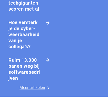
techgiganten
scoren met ai
Hoe versterk
je de cy­ber­
weer­baar­heid
van je
collega’s?
Ruim 13.000
banen weg bij
softwarebedri
jven
Meer artikelen