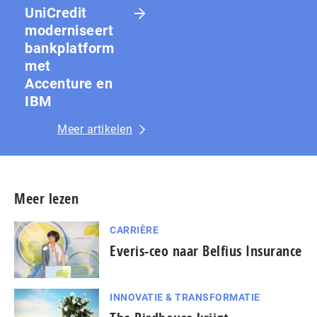
UniCredit
moderniseert
bankplatform
met
Accenture en
IBM
Meer artikelen
Meer lezen
CARRIÈRE
Everis-ceo naar Belfius Insurance
INNOVATIE & TRANSFORMATIE