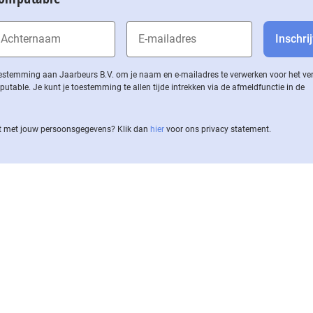
 toestemming aan Jaarbeurs B.V. om je naam en e-mailadres te verwerken voor het v
ble. Je kunt je toestemming te allen tijde intrekken via de af­meld­func­tie in de
 met jouw per­soons­ge­ge­vens? Klik dan
hier
voor ons privacy statement.