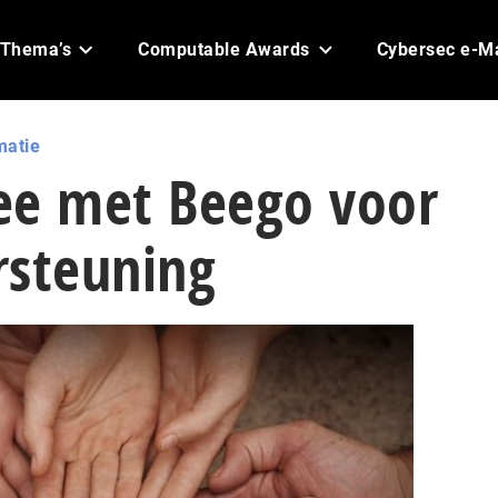
Thema’s
Computable Awards
Cybersec e-M
matie
zee met Beego voor
rsteuning