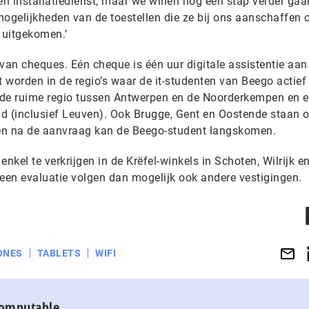
en installatiedienst, maar we willen nog een stap verder ga
mogelijkheden van de toestellen die ze bij ons aanschaffen 
 uitgekomen.’
an cheques. Eén cheque is één uur digitale assistentie aan
worden in de regio’s waar de it-studenten van Beego actief 
n de ruime regio tussen Antwerpen en de Noorderkempen en 
d (inclusief Leuven). Ook Brugge, Gent en Oostende staan 
gen na de aanvraag kan de Beego-student langskomen.
nkel te verkrijgen in de Krëfel-winkels in Schoten, Wilrijk e
 een evaluatie volgen dan mogelijk ook andere vestigingen.
ONES
TABLETS
WIFI
Computable