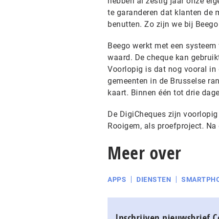
hebben al zestig jaar onze eig
te garanderen dat klanten de 
benutten. Zo zijn we bij Beego
Beego werkt met een systeem v
waard. De cheque kan gebruikt 
Voorlopig is dat nog vooral i
gemeenten in de Brusselse ran
kaart. Binnen één tot drie da
De DigiCheques zijn voorlopig e
Rooigem, als proefproject. Na
Meer over
APPS
DIENSTEN
SMARTPH
Inschrijven nieuwsbrief 