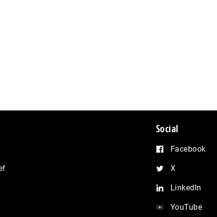
Social
Facebook
ef
X
LinkedIn
YouTube