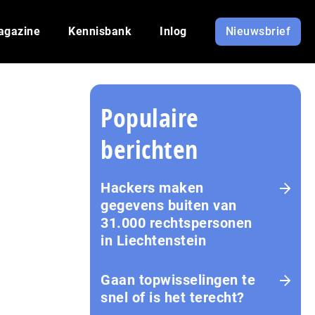
agazine
Kennisbank
Inlog
Nieuwsbrief
Populaire
berichten
Hackers maken
gegevens buiten van
31.000 rechtspersonen
in Liechtenstein
Gaan topwisselingen te
snel of is het terecht?