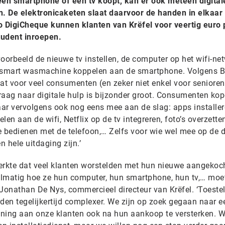
een smartphone of een tv koopt, kan er ook meteen digital
gen. De elektronicaketen slaat daarvoor de handen in elkaar
 DigiCheque kunnen klanten van Krëfel voor veertig euro 
tudent inroepen.
orbeeld de nieuwe tv instellen, de computer op het wifi-ne
 smart wasmachine koppelen aan de smartphone. Volgens B
at voor veel consumenten (en zeker niet enkel voor senioren
e vraag naar digitale hulp is bijzonder groot. Consumenten ko
ar vervolgens ook nog eens mee aan de slag: apps installe
en aan de wifi, Netflix op de tv integreren, foto’s overzette
bedienen met de telefoon,… Zelfs voor wie wel mee op de d
n hele uitdaging zijn.’
erkte dat veel klanten worstelden met hun nieuwe aangekoc
gelmatig hoe ze hun computer, hun smartphone, hun tv,… moe
t Jonathan De Nys, commercieel directeur van Krëfel. ‘Toeste
en tegelijkertijd complexer. We zijn op zoek gegaan naar e
ening aan onze klanten ook na hun aankoop te versterken. 