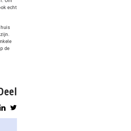
an. Om
ook echt
 huis
zijn.
enkele
op de
n
Deel