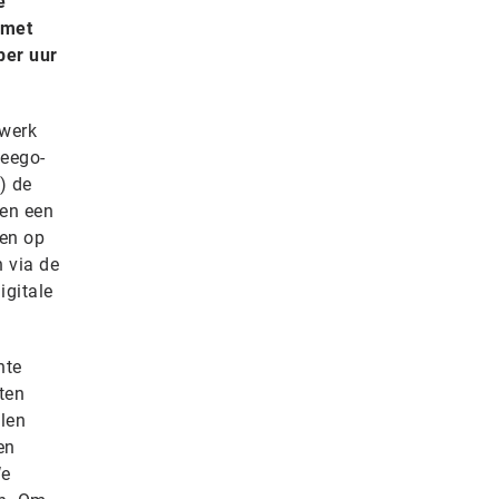
e
 met
per uur
twerk
eego-
) de
pen een
ren op
n via de
igitale
hte
ten
llen
en
We