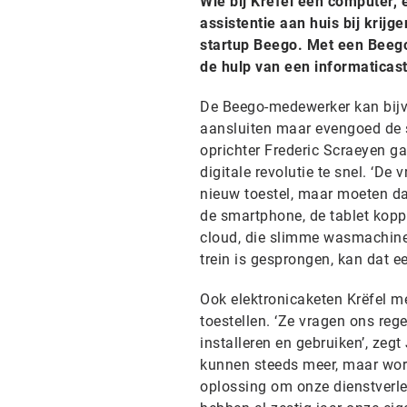
Wie bij Krëfel een computer, 
assistentie aan huis bij krij
startup Beego. Met een Beego
de hulp van een informaticas
De Beego-medewerker kan bijvo
aansluiten maar evengoed de
oprichter Frederic Scraeyen ga
digitale revolutie te snel. ‘D
nieuw toestel, maar moeten da
de smartphone, de tablet koppel
cloud, die slimme wasmachine 
trein is gesprongen, kan dat ee
Ook elektronicaketen Krëfel m
toestellen. ‘Ze vragen ons re
installeren en gebruiken’, zeg
kunnen steeds meer, maar word
oplossing om onze dienstverl