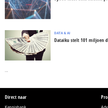
DATA & AI
Dataiku stelt 101 miljoen d
...
Footer
Direct naar
Pro
Kennisbank
Adv