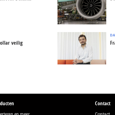
DA
ollar veilig
Fr
ducten
Contact
erteren en meer…
Contact