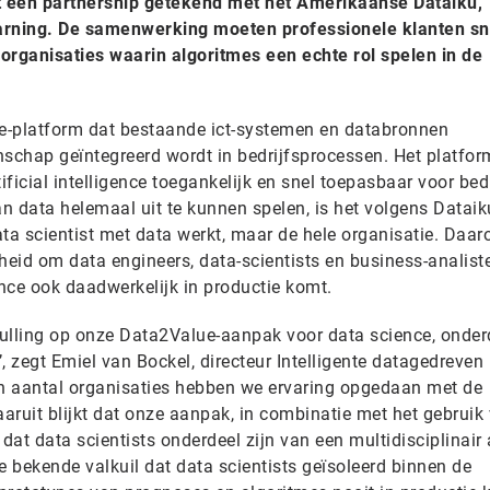
ft een partnership getekend met het Amerikaanse Dataiku,
learning. De samenwerking moeten professionele klanten sn
rganisaties waarin algoritmes een echte rol spelen in de
ce-platform dat bestaande ict-systemen en databronnen
chap geïntegreerd wordt in bedrijfsprocessen. Het platfor
ficial intelligence toegankelijk en snel toepasbaar voor bedr
data helemaal uit te kunnen spelen, is het volgens Dataik
data scientist met data werkt, maar de hele organisatie. Daa
heid om data engineers, data-scientists en business-analist
nce ook daadwerkelijk in productie komt.
ulling op onze Data2Value-aanpak voor data science, onder
, zegt Emiel van Bockel, directeur Intelligente datagedreven
 een aantal organisaties hebben we ervaring opgedaan met de
aruit blijkt dat onze aanpak, in combinatie met het gebruik
dat data scientists onderdeel zijn van een multidisciplinair 
 bekende valkuil dat data scientists geïsoleerd binnen de