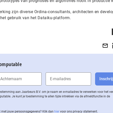
prototypes van prognoses en algoritmes nooit in productie 
king zijn diverse Ordina-consultants, architecten en develo
 het gebruik van het Dataiku-platform.
Computable
 toestemming aan Jaarbeurs B.V. om je naam en e-mailadres te verwerken voor het v
ble. Je kunt je toestemming te allen tijde intrekken via de af­meld­func­tie in de
 met jouw per­soons­ge­ge­vens? Klik dan
hier
voor ons privacy statement.