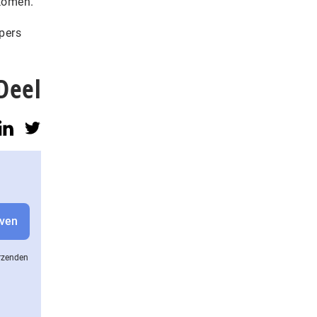
komen.’
pers
Deel
erzenden