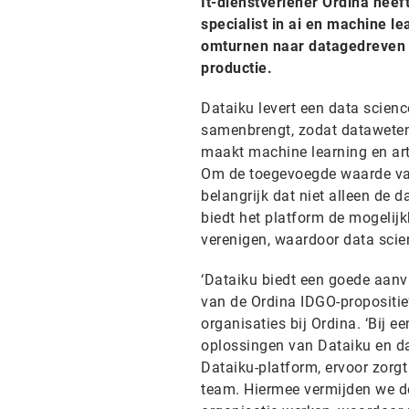
It-dienstverlener Ordina hee
specialist in ai en machine 
omturnen naar datagedreven o
productie.
Dataiku levert een data scien
samenbrengt, zodat datawetens
maakt machine learning en arti
Om de toegevoegde waarde van 
belangrijk dat niet alleen de 
biedt het platform de mogelijk
verenigen, waardoor data scie
‘Dataiku biedt een goede aanv
van de Ordina IDGO-propositie’
organisaties bij Ordina. ‘Bij
oplossingen van Dataiku en da
Dataiku-platform, ervoor zorgt 
team. Hiermee vermijden we de