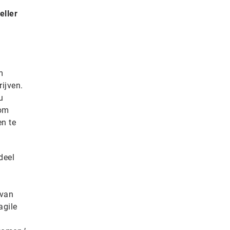
eller
m
ijven.
u
rom
en te
deel
 van
agile