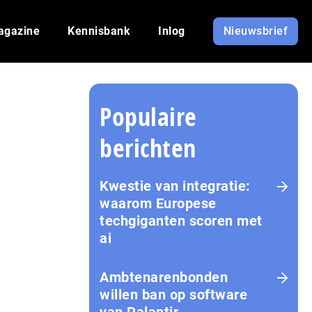
agazine
Kennisbank
Inlog
Nieuwsbrief
Populaire
berichten
Kwestie van integratie:
waarom Europese
techgiganten scoren met
ai
Amb­te­na­ren­bon­den
willen ban op software