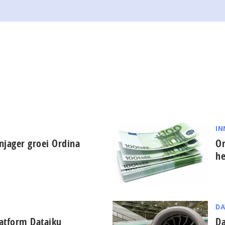
IN
njager groei Ordina
Or
he
DA
latform Dataiku
Da