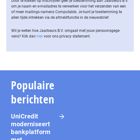
Door te klikken op inschrijven geef je toestemming aan Jaarbeurs B.V.
om je naam en e-mailadres te verwerken voor het verzenden van een
of meer mailings namens Computable. Je kunt je toestemming te
allen tijde intrekken via de af­meld­func­tie in de nieuwsbrief.
Wil je weten hoe Jaarbeurs B.V. omgaat met jouw per­soons­ge­ge­
vens? Klik dan
hier
voor ons privacy statement.
Populaire
berichten
UniCredit
moderniseert
bankplatform
met