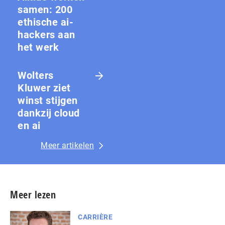
samen: 200
ethische ai-
hackers aan
het werk
Wolters
Kluwer ziet
winst stijgen
dankzij cloud
en ai
Meer artikelen
Meer lezen
CARRIÈRE