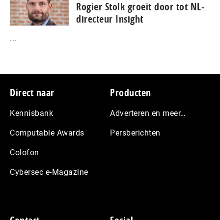
Rogier Stolk groeit door tot NL-
directeur Insight
...
Footer
Direct naar
Producten
Kennisbank
Adverteren en meer…
Computable Awards
Persberichten
Colofon
Cybersec e-Magazine