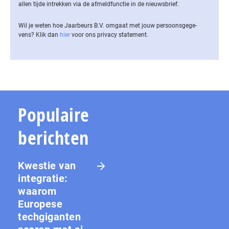
allen tijde intrekken via de af­meld­func­tie in de nieuwsbrief.
Wil je weten hoe Jaarbeurs B.V. omgaat met jouw per­soons­ge­ge­
vens? Klik dan
hier
voor ons privacy statement.
Populaire
berichten
Kwestie van
integratie:
waarom
Europese
techgiganten