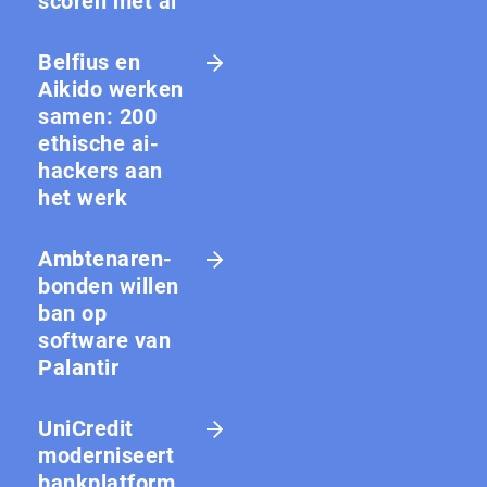
scoren met ai
Belfius en
Aikido werken
samen: 200
ethische ai-
hackers aan
het werk
Amb­te­na­ren­
bon­den willen
ban op
software van
Palantir
UniCredit
moderniseert
bankplatform