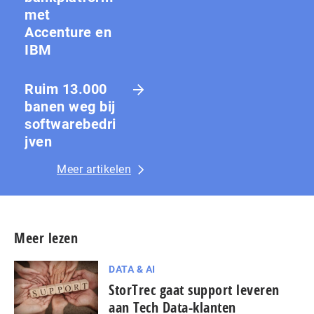
met
Accenture en
IBM
Ruim 13.000
banen weg bij
softwarebedri
jven
Meer artikelen
Meer lezen
DATA & AI
StorTrec gaat support leveren
aan Tech Data-klanten