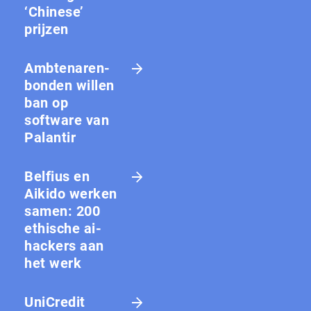
‘Chinese’
prijzen
Amb­te­na­ren­
bon­den willen
ban op
software van
Palantir
Belfius en
Aikido werken
samen: 200
ethische ai-
hackers aan
het werk
UniCredit