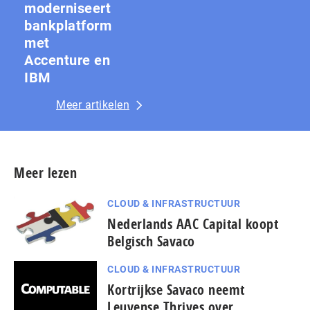
moderniseert
bankplatform
met
Accenture en
IBM
Meer artikelen
Meer lezen
CLOUD & INFRASTRUCTUUR
Nederlands AAC Capital koopt
Belgisch Savaco
CLOUD & INFRASTRUCTUUR
Kortrijkse Savaco neemt
Leuvense Thrives over