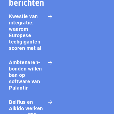
berichten
Kwestie van
integratie:
waarom
Europese
techgiganten
scoren met ai
Amb­te­na­ren­
bon­den willen
ban op
software van
Palantir
Belfius en
Aikido werken