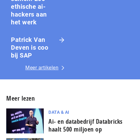
ethische ai-
hackers aan
het werk
Patrick Van
Deven is coo
bij SAP
Meer artikelen
Meer lezen
DATA & AI
Ai- en databedrijf Databricks
haalt 500 miljoen op