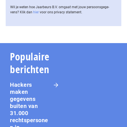
Wil je weten hoe Jaarbeurs B.V. omgaat met jouw per­soons­ge­ge­
vens? Klik dan
hier
voor ons privacy statement.
Populaire
berichten
Hackers
maken
gegevens
buiten van
31.000
rechtspersone