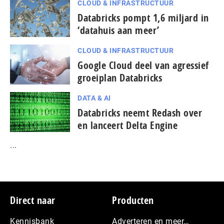
CLOUD & INFRASTRUCTUUR
Databricks pompt 1,6 miljard in
‘datahuis aan meer’
CLOUD & INFRASTRUCTUUR
Google Cloud deel van agressief
groeiplan Databricks
DATA & AI
Databricks neemt Redash over
en lanceert Delta Engine
...
Footer
Direct naar
Producten
Kennisbank
Adverteren en meer…