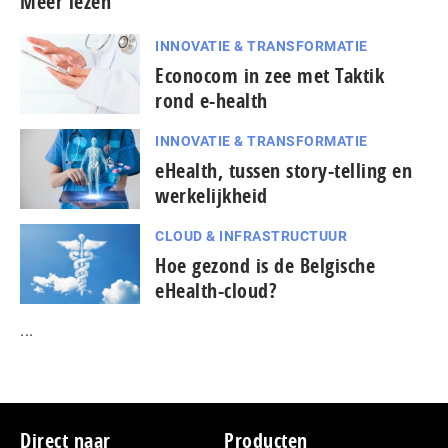
Meer lezen
INNOVATIE & TRANSFORMATIE
Econocom in zee met Taktik
rond e-health
INNOVATIE & TRANSFORMATIE
eHealth, tussen story-telling en
werkelijkheid
CLOUD & INFRASTRUCTUUR
Hoe gezond is de Belgische
eHealth-cloud?
...
Footer
Direct naar
Producten