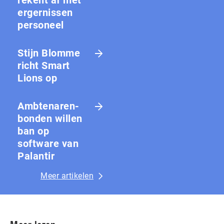
rekent af met
ergernissen
personeel
Stijn Blomme
richt Smart
Lions op
Amb­te­na­ren­
bon­den willen
ban op
software van
Palantir
Meer artikelen