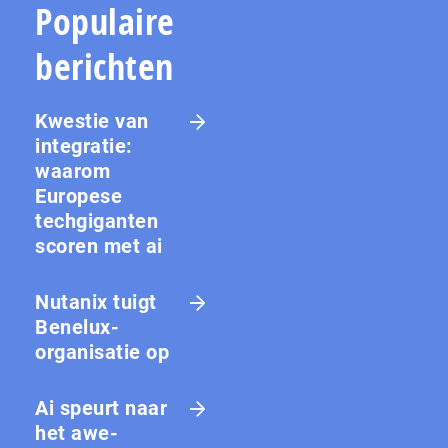
Populaire
berichten
Kwestie van
integratie:
waarom
Europese
techgiganten
scoren met ai
Nutanix tuigt
Benelux-
organisatie op
Ai speurt naar
het awe-