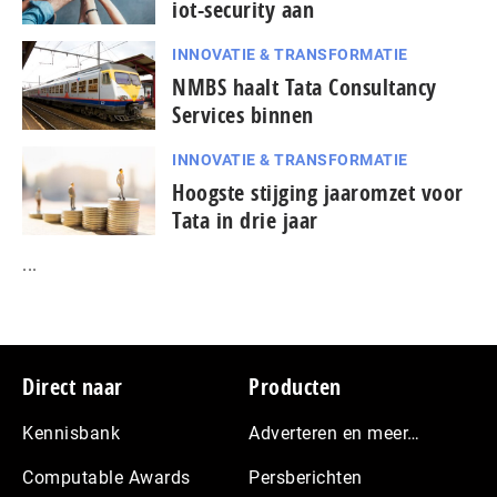
iot-security aan
INNOVATIE & TRANSFORMATIE
NMBS haalt Tata Consultancy
Services binnen
INNOVATIE & TRANSFORMATIE
Hoogste stijging jaaromzet voor
Tata in drie jaar
...
Footer
Direct naar
Producten
Kennisbank
Adverteren en meer…
Computable Awards
Persberichten