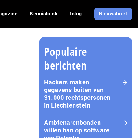
agazine
Kennisbank
Inlog
Nieuwsbrief
Populaire
berichten
Hackers maken
gegevens buiten van
31.000 rechtspersonen
in Liechtenstein
Amb­te­na­ren­bon­den
willen ban op software