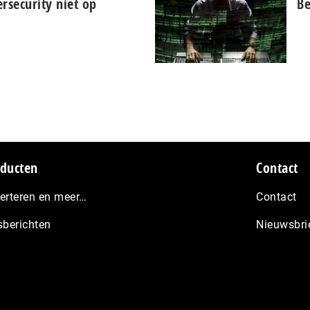
ersecurity niet op
Be
ducten
Contact
erteren en meer…
Contact
sberichten
Nieuwsbri