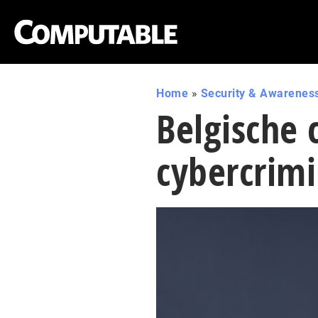
Home
»
Security & Awarenes
Belgische 
cybercrimi