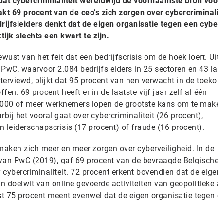
dat cybercriminaliteit wereldwijd de voornaamste bron voo
aakt 69 procent van de ceo’s zich zorgen over cybercriminali
rijfsleiders denkt dat de eigen organisatie tegen een cyb
ktijk slechts een kwart te zijn.
bewust van het feit dat een bedrijfscrisis om de hoek loert. Ui
 PwC, waarvoor 2.084 bedrijfsleiders in 25 sectoren en 43 l
terviewd, blijkt dat 95 procent van hen verwacht in de toek
fen. 69 procent heeft er in de laatste vijf jaar zelf al één
000 of meer werknemers lopen de grootste kans om te make
arbij het vooral gaat over cybercriminaliteit (26 procent),
 leiderschapscrisis (17 procent) of fraude (16 procent).
maken zich meer en meer zorgen over cyberveiligheid. In de
van PwC (2019), gaf 69 procent van de bevraagde Belgische
cybercriminaliteit. 72 procent erkent bovendien dat de eige
 doelwit van online gevoerde activiteiten van geopolitieke
t 75 procent meent evenwel dat de eigen organisatie tegen