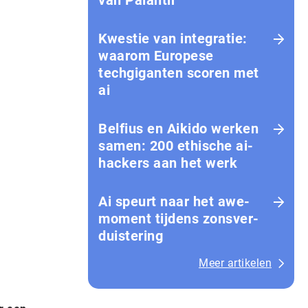
van Palantir
Kwestie van integratie:
waarom Europese
techgiganten scoren met
ai
Belfius en Aikido werken
samen: 200 ethische ai-
hackers aan het werk
Ai speurt naar het awe-
moment tijdens zons­ver­
duis­te­ring
Meer artikelen