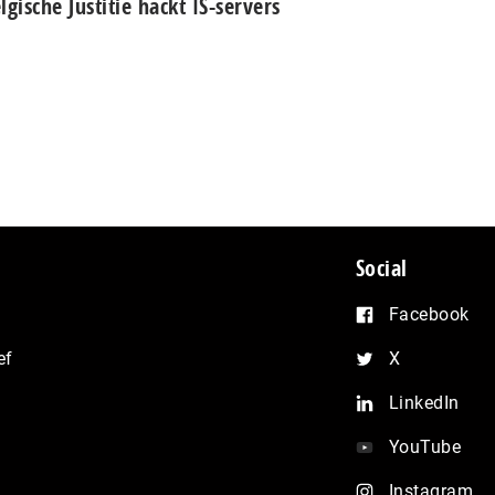
lgische Justitie hackt IS-servers
Social
Facebook
ef
X
LinkedIn
YouTube
Instagram