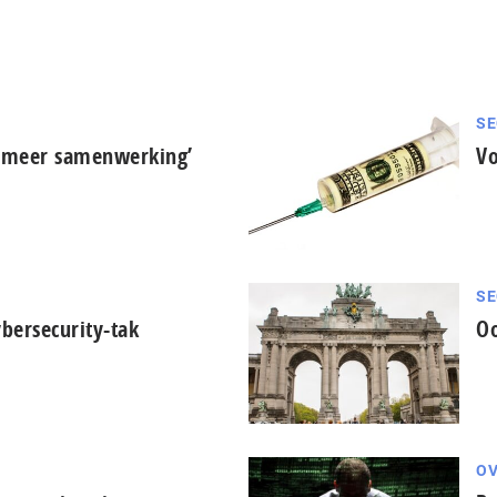
SE
t meer samenwerking’
Vo
SE
ybersecurity-tak
Oo
OV