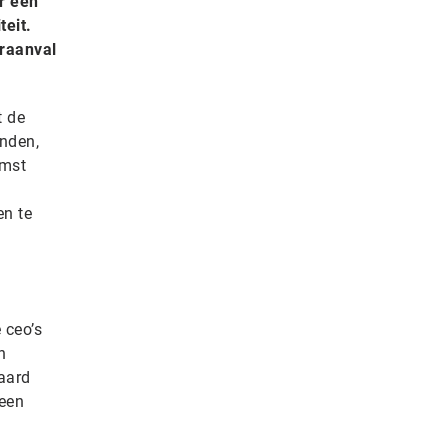
r een
teit.
eraanval
t de
anden,
omst
n te
 ceo’s
n
 aard
 een