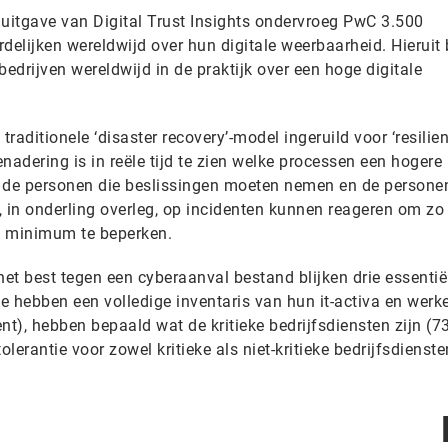
e uitgave van Digital Trust Insights ondervroeg PwC 3.500
rdelijken wereldwijd over hun digitale weerbaarheid. Hieruit 
bedrijven wereldwijd in de praktijk over een hoge digitale
traditionele ‘disaster recovery’-model ingeruild voor ‘resilie
nadering is in reële tijd te zien welke processen een hogere
at de personen die beslissingen moeten nemen en de personen
in onderling overleg, op incidenten kunnen reageren om zo
en minimum te beperken.
het best tegen een cyberaanval bestand blijken drie essentië
e hebben een volledige inventaris van hun it-activa en werk
nt), hebben bepaald wat de kritieke bedrijfsdiensten zijn (7
erantie voor zowel kritieke als niet-kritieke bedrijfsdienste