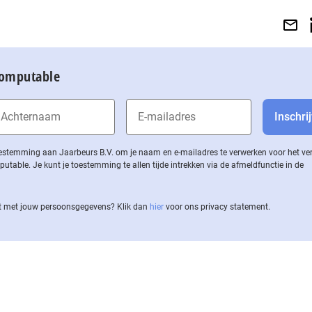
Computable
 toestemming aan Jaarbeurs B.V. om je naam en e-mailadres te verwerken voor het v
ble. Je kunt je toestemming te allen tijde intrekken via de af­meld­func­tie in de
 met jouw per­soons­ge­ge­vens? Klik dan
hier
voor ons privacy statement.