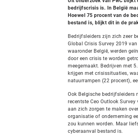
Uit onderzoek van PwC blijkt 
bedrijfscrisis is. In België m
Hoewel 75 procent van de bed
bestand is, blijkt dit in de pra
Bedrijfsleiders zijn zich zeer 
Global Crisis Survey 2019 van
waaronder België, werden geïn
door een crisis te worden getrof
meegemaakt. Bedrijven met 5.
krijgen met crisissituaties, wa
natuurrampen (22 procent), een
Ook Belgische bedrijfsleiders 
recentste Ceo Outlook Survey 
aan zich zorgen te maken over 
organisatie of onderneming een
zou kunnen worden. Maar liefs
cyberaanval bestand is.