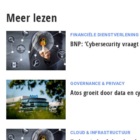
Meer lezen
FINANCIËLE DIENSTVERLENING
BNP: ‘Cybersecurity vraag
GOVERNANCE & PRIVACY
Atos groeit door data en c
CLOUD & INFRASTRUCTUUR