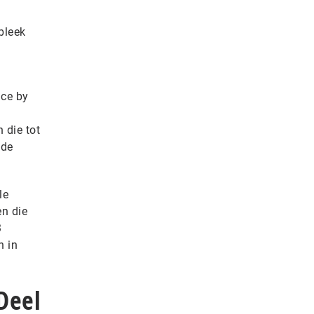
bleek
nce by
 die tot
 de
le
en die
3
n in
Deel