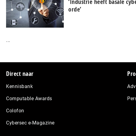
‘Industrie heeft basale cyb
orde’
...
Footer
Direct naar
Pro
Kennisbank
Adv
Computable Awards
Per
Colofon
Cybersec e-Magazine