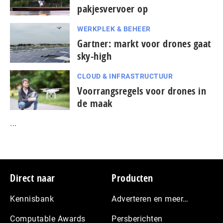
pakjesvervoer op
WERKPLEK & BEHEER
Gartner: markt voor drones gaat
sky-high
CLOUD & INFRASTRUCTUUR
Voorrangsregels voor drones in
de maak
...
Footer
Direct naar
Producten
Kennisbank
Adverteren en meer…
Computable Awards
Persberichten