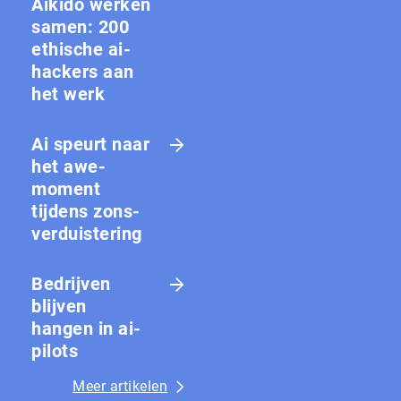
Aikido werken
samen: 200
ethische ai-
hackers aan
het werk
Ai speurt naar
het awe-
moment
tijdens zons­
ver­duis­te­ring
Bedrijven
blijven
hangen in ai-
pilots
Meer artikelen