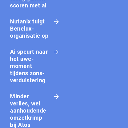
scoren met ai
Nutanix tuigt
Benelux-
organisatie op
Ai speurt naar
het awe-
moment
tijdens zons­
ver­duis­te­ring
Minder
verlies, wel
aanhoudende
omzetkrimp
bij Atos