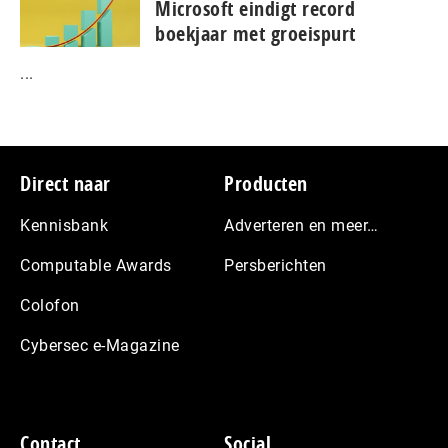
Microsoft eindigt record
boekjaar met groeispurt
...
Footer
Direct naar
Producten
Kennisbank
Adverteren en meer…
Computable Awards
Persberichten
Colofon
Cybersec e-Magazine
Contact
Social