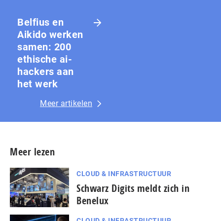
Belfius en
Aikido werken
samen: 200
ethische ai-
hackers aan
het werk
Meer artikelen
Meer lezen
CLOUD & INFRASTRUCTUUR
Schwarz Digits meldt zich in
Benelux
CLOUD & INFRASTRUCTUUR