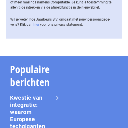
of meer mailings namens Computable. Je kunt je toestemming te
allen tijde intrekken via de af­meld­func­tie in de nieuwsbrief.
Wil je weten hoe Jaarbeurs B.V. omgaat met jouw per­soons­ge­ge­
vens? Klik dan
hier
voor ons privacy statement.
Populaire
berichten
Kwestie van
integratie:
waarom
Europese
techgiganten