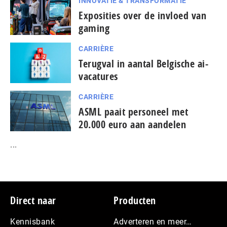
INNOVATIE & TRANSFORMATIE
Exposities over de invloed van
gaming
CARRIÈRE
Terugval in aantal Belgische ai-
vacatures
CARRIÈRE
ASML paait personeel met
20.000 euro aan aandelen
...
Footer
Direct naar
Producten
Kennisbank
Adverteren en meer…